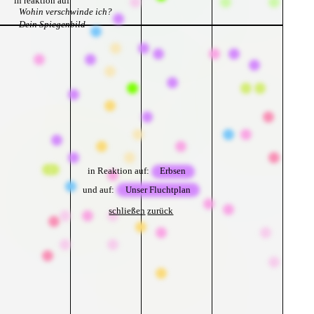
in reaktion auf
Wohin verschwinde ich?
Dein Spiegenbild
in Reaktion auf:
Erbsen
und auf:
Unser Fluchtplan
schließen
zurück