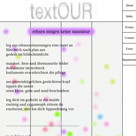
About
Index
Events
erbsen mögen keine staunässe
Contact
leg aus erbsenerinnerungen eine datei an
Fotos
führ mich nach plan aus
gedeih im bildschirmlicht
Impressum
standort: freie und übertunnelte felder
dokumente im rechteck
kutlursorte eva erleichtert die pflege
aus proteinkügelchen gezüchteter kopf
tippen die tasten
wirst klein, grün und rund beschrieben
leg dich im gedicht in die mulde
zwittrig und zygomorph zitterst du
erscheinst, streckst dich lippenförmig vor
´´´´´´´´´´´´´´´´´´´´´´´´´´´´´´´´´´´´´´´´´´´´´´´´´´´´´´´´´´´´