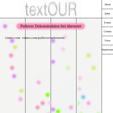
About
Index
Events
Pullover Dekonstruktion frei übersetzt
Contact
vimeo.com
vimeo.com/pullover-uebersetzt
Fotos
Impressum