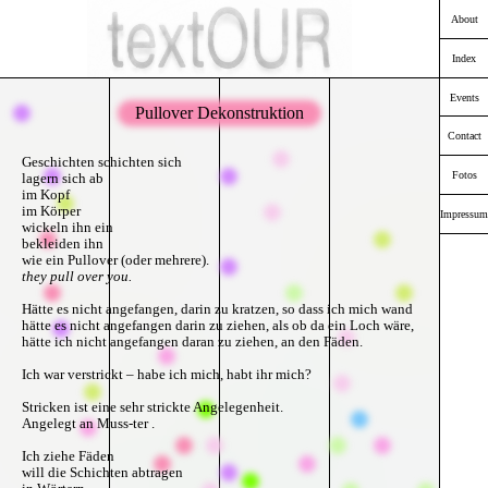
About
Index
Events
Pullover Dekonstruktion
Contact
Geschichten schichten sich
Fotos
lagern sich ab
im Kopf
im Körper
Impressum
wickeln ihn ein
bekleiden ihn
wie ein Pullover (oder mehrere).
they pull over you.
Hätte es nicht angefangen, darin zu kratzen, so dass ich mich wand
hätte es nicht angefangen darin zu ziehen, als ob da ein Loch wäre,
hätte ich nicht angefangen daran zu ziehen, an den Fäden.
Ich war verstrickt – habe ich mich, habt ihr mich?
Stricken ist eine sehr strickte Angelegenheit.
Angelegt an Muss-ter .
Ich ziehe Fäden
will die Schichten abtragen