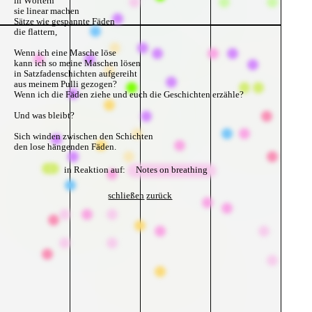
in Wörtern
sie linear machen
Sätze wie gespannte Fäden
die flattern,
Wenn ich eine Masche löse
kann ich so meine Maschen lösen
in Satzfadenschichten aufgereiht
aus meinem Pulli gezogen?
Wenn ich die Fäden ziehe und euch die Geschichten erzähle?
Und was bleibt?
Sich winden zwischen den Schichten
den lose hängenden Fäden.
Ich ziehe stolpere sehne mich
in Reaktion auf:
Notes on breathing
nach dem einst klaren Muster im Pullover
in dem ich saß und einfach sagte das gefällt mir nicht.
schließen
zurück
Muster brechen.
Das Muss-ter
mit zu viel muss.
Was mache ich mit nur -ter?
Eine Ter-z singen, und dann:
Das Geschlecht ändern der Terz
zu dem Terz
und einen machen?
Einen neuen Ter-m erfinden?