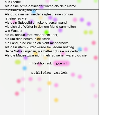
aus Stärke
Als deine Arme definierter waren als dein Name
in deiner Anspannung
Als du dir immer wieder sagtest: eine von uns
ist einer zu viel
Als dein Spiegelbild nickend verschwand
Als sich die Wörter in deinem Mund sammelten
wie Wasser
als du schlucktest: wieder ein Jahr,
als um dich herum, eine Stadt
ein Land, eine Welt sich nicht mehr erholte
Als dein Atem kürzer wurde bei jedem Anstieg
deine Sätze ungenau, als hättest du sie nie gedacht
Als die Mäuse zwar nicht mehr zu sehen waren, du sie
aber noch immer vermutetest
in Reaktion auf:
poem I
in den Dielen deiner Zweifel
Als die Zweige vor deinem Fenster zeigten: wieder ein Jahr
Als du Atem holtest,
schließen
zurück
nach Luft rangst
und ranntest