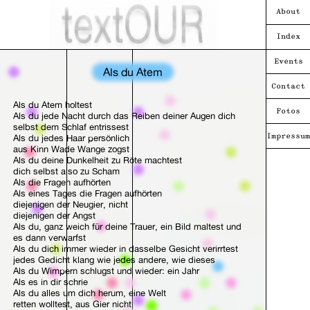
About
Index
Events
Als du Atem
Contact
Als du Atem holtest
Fotos
Als du jede Nacht durch das Reiben deiner Augen dich
selbst dem Schlaf entrissest
Als du jedes Haar persönlich
Impressum
aus Kinn Wade Wange zogst
Als du deine Dunkelheit zu Röte machtest
dich selbst also zu Scham
Als die Fragen aufhörten
Als eines Tages die Fragen aufhörten
diejenigen der Neugier, nicht
diejenigen der Angst
Als du, ganz weich für deine Trauer, ein Bild maltest und
es dann verwarfst
Als du dich immer wieder in dasselbe Gesicht verirrtest
jedes Gedicht klang wie jedes andere, wie dieses
Als du Wimpern schlugst und wieder: ein Jahr
Als es in dir schrie
Als du alles um dich herum, eine Welt
retten wolltest, aus Gier nicht