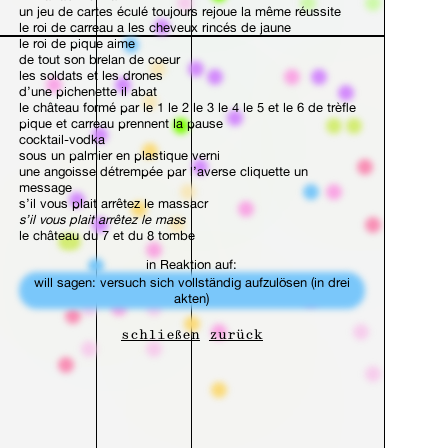
un jeu de cartes éculé toujours rejoue la même réussite
le roi de carreau a les cheveux rincés de jaune
le roi de pique aime
de tout son brelan de coeur
les soldats et les drones
d’une pichenette il abat
le château formé par le 1 le 2 le 3 le 4 le 5 et le 6 de trèfle
pique et carreau prennent la pause
cocktail-vodka
sous un palmier en plastique verni
une angoisse détrempée par l’averse cliquette un
message
s’il vous plait arrêtez le massacr
s’il vous plait arrêtez le mass
le château du 7 et du 8 tombe
leurs yeux de trèfle nagent vers la nuit
in Reaktion auf:
relâchent
will sagen: versuch sich vollständig aufzulösen (in drei
contre ma vitre
akten)
des
sortes
de
schließen
zurück
foudroyantes
nébuleuses
II
le peigne noir accroché dans mes cheveux
démêle des pages de broussailles
warum