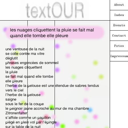
About
Index
Events
les nuages cliquettent la pluie se fait mal
quand elle tombe elle pleure
Contact
Fotos
une ventouse de la nuit
se colle contre ma vitre
Impressum
déglutit
phrases engoncées de sommeil
les nuages cliquettent
la pluie
se fait mal quand elle tombe
elle pleure
l’herbe de la pelouse est une étendue de sabres tendus
vers le ciel
l’herbe de la pelouse
saigne
sous le fer de la coupe
le peignoir jaune accroché au mur de ma chambre
Zitronenfalter
s’affole comme un papillon
piégé en plein vol par l’épingle
sur la table de la nuit