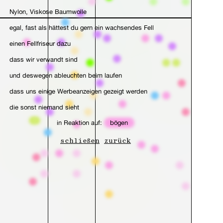
Nylon, Viskose Baumwolle
egal, fast als hättest du gern ein wachsendes Fell
einen Fellfriseur dazu
dass wir verwandt sind
und deswegen ableuchten beim laufen
dass uns einige Werbeanzeigen gezeigt werden
die sonst niemand sieht
in Reaktion auf:
bögen
zum Polieren und zur Geschaffenheit
von Licht in der Höhe
schließen
zurück