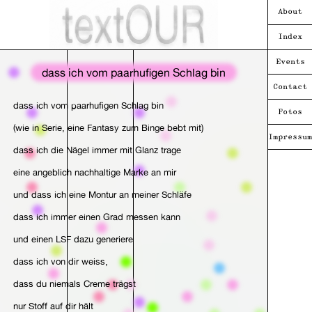
About
Index
Events
dass ich vom paarhufigen Schlag bin
Contact
dass ich vom paarhufigen Schlag bin
Fotos
(wie in Serie, eine Fantasy zum Binge bebt mit)
Impressum
dass ich die Nägel immer mit Glanz trage
eine angeblich nachhaltige Marke an mir
und dass ich eine Montur an meiner Schläfe
dass ich immer einen Grad messen kann
und einen LSF dazu generiere
dass ich von dir weiss,
dass du niemals Creme trägst
nur Stoff auf dir hält