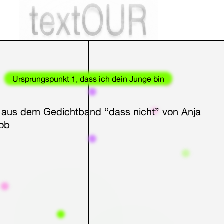
Ursprungspunkt 1, dass ich dein Junge bin
 aus dem Gedichtband “dass nicht” von Anja
ob