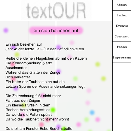
About
Index
Events
ein sich beziehen auf
Contact
Ein sich beziehen auf
Fotos
Jahr 4: der letzte Fall-Out der Befindlichkeiten
Reiße die kleinen Flügelchen ab mit den Kauern
Impressum
Die Kondompackung platzt
Auseinander
Während das Glätten der Zunge
Sich verkantet
Ein Kater der Taubheit sich auf die
Letzten Spuren der Auseinandersetzungen legt
Die Zeitrechnung fußt nicht mehr
Fällt aus den Zeigern
Ein kleines Purzeln in dem
Rachen-Verbindungsstück
Da wo du die Pollen spürst
Da wo die Taubheit nicht mehr wohnt
Du sitzt am Fenster Ecke Boddinstraße